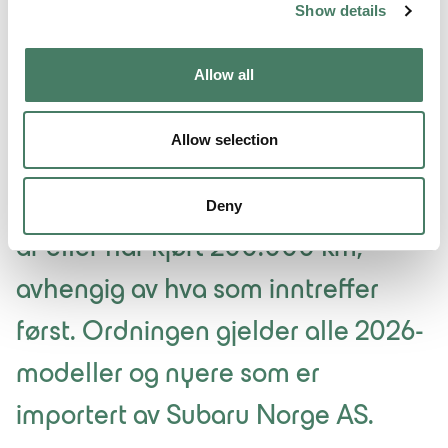
Show details
ekstra kostnad – slik at du får
maksimal trygghet, forutsigbarhet
Allow all
og kvalitet i hele bilens levetid.
Allow selection
Den serviceaktiverte garantien kan
gi dekning helt frem til bilen er 10
Deny
år eller har kjørt 200.000 km,
avhengig av hva som inntreffer
først. Ordningen gjelder alle 2026-
modeller og nyere som er
importert av Subaru Norge AS.