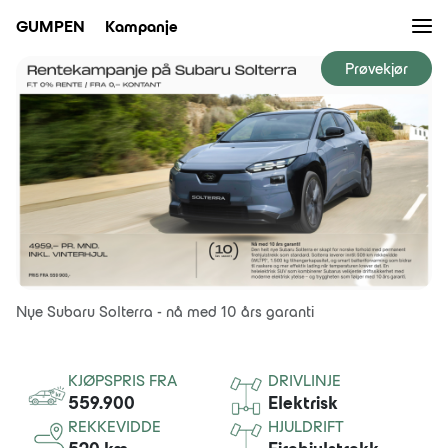
Men
GUMPEN
Kampanje
Prøvekjør
Bruktbil
Verksted
Bilpleie
Nybil
Kampanjer
Nye Subaru Solterra - nå med 10 års garanti
Nyheter
KJØPSPRIS FRA
DRIVLINJE
Eiendom
559.900
Elektrisk
REKKEVIDDE
HJULDRIFT
Bilutleie