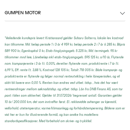
GUMPEN MOTOR
*Veiledende kundepris levert Kristiansand gjelder Subaru Solterra, lokale lev. kostnad
kan tilkomme. Md. beløp periode 1 i 3 år 4 959 kr, beløp periode 2 i 7 år 6 285 kr, Bilpris
589 900 kr, Egenkapital 0 kr, Etab-/tinglysingsgeb. 5 225 kr, Md. termingeb. 95 kr
tilkommer mnd leie, Lånebeløp inkl etab-/tinglysingsgeb. 595 125 kr, o/10 år, Flytende
nom. kampanjerente i 3 år f.t. 0,00%, deretter flytende nom. produktrente i 7 år f.t.
6,99 %, Eff. rente f.t. 3,88 %, Kostnad 128 105 kr, Totalt 718 005 kr. Både kampanje- og
produktrente er flytende og følger normal renteutvikling i hele låneperioden, og vil
aldri bli lavere enn 0,00 %. Renten kan endres ved utbet. tidsp. , hvis det har vært
renteendringer mellom søknadstidsp. og utbet. tidsp. Lån fra DNB Finans AS, som tar
pant i bilen som sikkerhet. Gjelder til 31.07.2026/ begrenset antall. Garantien gjelder
10 år/ 200.000 km, det som inntreffer først. El. rekkevidde avhenger av kjørestil,
veiforhold, utetemperatur, varme/klimaanlegg og forhåndstemperering. Bildene som er
vist her er kun for illustrerende formål, og kan avvike fra modellens
standardspesifikasjoner. Med forbehold om skrive- og trykkfeil.