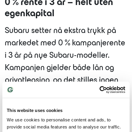
0 % rente i 3 år – helt uten
egenkapital
Subaru setter nå ekstra trykk på
markedet med 0 % kampanjerente
i 3 år på nye Subaru-modeller.
Kampanjen gjelder både lån og
privatleasing, og det stilles ingen
krav til egenkapital eller startleie.
Det betyr at du kan sette deg bak
This website uses cookies
rattet i en ny Subaru uten å binde
We use cookies to personalise content and ads, to
provide social media features and to analyse our traffic.
opp kapital og samtidig sikre deg