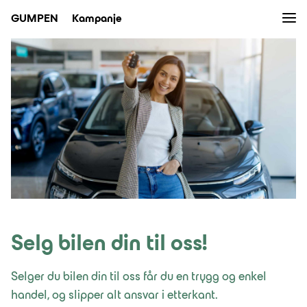
Men
GUMPEN
Kampanje
Bruktbil
Verksted
Bilpleie
Nybil
Kampanjer
Selg bilen din til oss!
Nyheter
Eiendom
Selger du bilen din til oss får du en trygg og enkel
handel, og slipper alt ansvar i etterkant.
Bilutleie