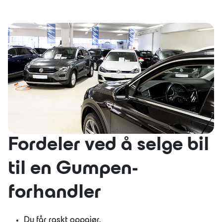
JOBB
OM OSS
LÆRLING
BÆREKRAFT
Fordeler ved å selge bil
til en Gumpen-
forhandler
Du får raskt oppgjør.