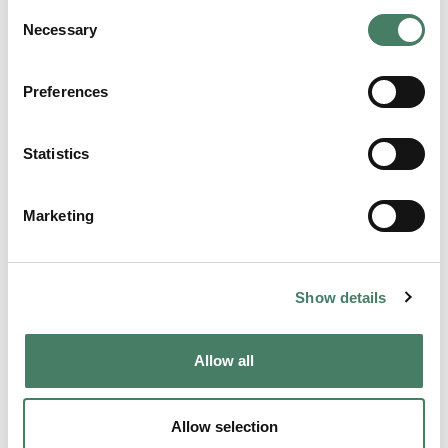
Consent
Necessary
Selection
Preferences
Slik fungerer det
Statistics
Fyll inn skjemaet med informasjon om
bilen din
Marketing
Vi kontakter deg for å avtale visning av
bilen
Show details
Vi gir deg et tilbud
Du leverer bilen til oss
Allow all
Pengene settes rett inn på kontoen din
Allow selection