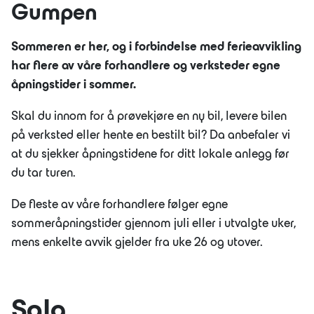
Gumpen
Sommeren er her, og i forbindelse med ferieavvikling
JOBB
har flere av våre forhandlere og verksteder egne
OM OSS
åpningstider i sommer.
LÆRLING
Skal du innom for å prøvekjøre en ny bil, levere bilen
BÆREKRAFT
på verksted eller hente en bestilt bil? Da anbefaler vi
at du sjekker åpningstidene for ditt lokale anlegg før
du tar turen.
De fleste av våre forhandlere følger egne
sommeråpningstider gjennom juli eller i utvalgte uker,
mens enkelte avvik gjelder fra uke 26 og utover.
Salg