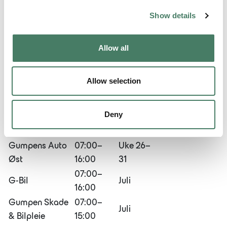
Verksted
Show details
Forhandler
Åpningstid
Gjelder
Allow all
Gumpens Auto
07:30–
Uke 26–
Lyngdal
15:30
33
Allow selection
Gumpens Auto
07:00–
Juli
Mandal
16:00
Deny
Gumpens Auto
07:00–
Uke 27–
Vest
16:00
32
Gumpens Auto
07:00–
Uke 26–
Øst
16:00
31
07:00–
G-Bil
Juli
16:00
Gumpen Skade
07:00–
Juli
& Bilpleie
15:00