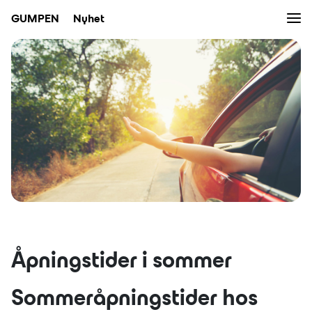
Men
GUMPEN
Nyhet
Bruktbil
Verksted
Bilpleie
Nybil
Kampanjer
Nyheter
Åpningstider i sommer
Eiendom
Sommeråpningstider hos
Bilutleie