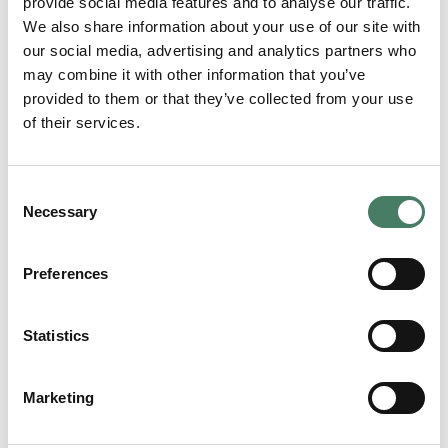
provide social media features and to analyse our traffic.
Uke 26–31
Bilservice
16:00
18:00
14:00
We also share information about your use of our site with
our social media, advertising and analytics partners who
Gumpens Auto
08:30–
08:30–
11:00–
Juli
may combine it with other information that you’ve
Grenland
16:30
18:00
14:00
provided to them or that they’ve collected from your use
Gumpens Auto
08:00–
08:00–
Stengt
Juli
of their services.
Notodden
16:00
16:00
09:00–
09:00–
10:00–
Ordinære
Oves
Consent
16:00
18:00
13:00
åpningstider
Necessary
Selection
Preferences
Nyttekjøretøy
Statistics
Gumpens Auto Vest holder åpent for nyttekjøretøy
mandag–fredag kl. 07:00–16:00
gjennom hele juli.
Marketing