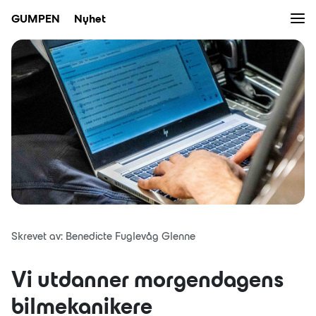
Men
GUMPEN
Nyhet
Bruktbil
Verksted
Bilpleie
Nybil
Kampanjer
Skrevet av: Benedicte Fuglevåg Glenne
Nyheter
Vi utdanner morgendagens
Eiendom
bilmekanikere
Bilutleie