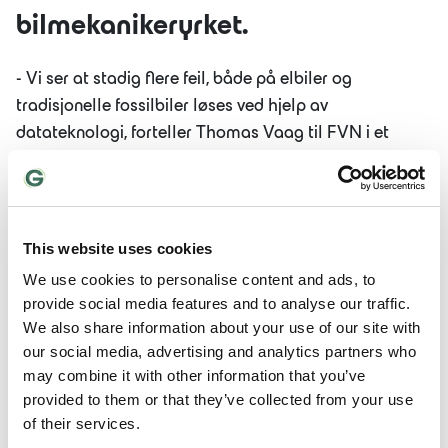
bilmekanikeryrket.
- Vi ser at stadig flere feil, både på elbiler og
tradisjonelle fossilbiler løses ved hjelp av
datateknologi, forteller Thomas Vaag til FVN i et
intervju tidligere i høst.
Thomas har vært ansatt i Gumpens Auto Grenland i
flere år, og har fagbrev både i dataelektronikk og lette
This website uses cookies
kjøretøy, i tillegg til å være utdannet som
We use cookies to personalise content and ads, to
høyvoltspesialist.
provide social media features and to analyse our traffic.
We also share information about your use of our site with
- Jeg møtte heldigvis folk som var fremtidsrettet og
our social media, advertising and analytics partners who
satset på meg. Derfor har jeg blitt motivert til en seks
may combine it with other information that you’ve
og et halvt års lang utdanning, der store deler av tiden
provided to them or that they’ve collected from your use
var godt lønnet.
of their services.