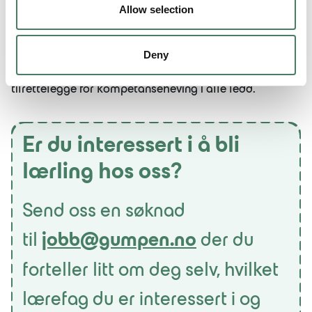
Allow selection
én riktig vei å gå. Hver enkelt bedrift vil ha et stort
ansvar for å tilrettelegge for at ansatte skal få den
kompetansen fremtiden krever. I Gumpen Gruppen
Deny
utdanner vi morgendagens bilmekanikere, og ønsker å
tilrettelegge for kompetanseheving i alle ledd.
Er du interessert i å bli
lærling hos oss?
Send oss en søknad
til
jobb@gumpen.no
der du
forteller litt om deg selv, hvilket
lærefag du er interessert i og