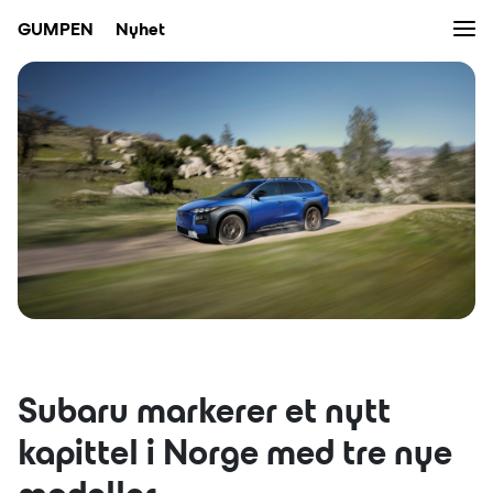
Men
GUMPEN
Nyhet
Bruktbil
Verksted
Bilpleie
Nybil
Kampanjer
Nyheter
Subaru markerer et nytt
Eiendom
kapittel i Norge med tre nye
Bilutleie