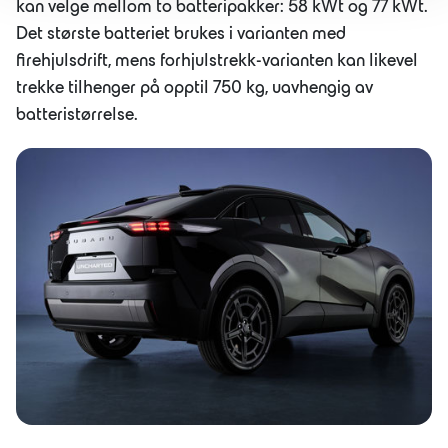
kan velge mellom to batteripakker: 58 kWt og 77 kWt.
Det største batteriet brukes i varianten med
firehjulsdrift, mens forhjulstrekk-varianten kan likevel
trekke tilhenger på opptil 750 kg, uavhengig av
batteristørrelse.