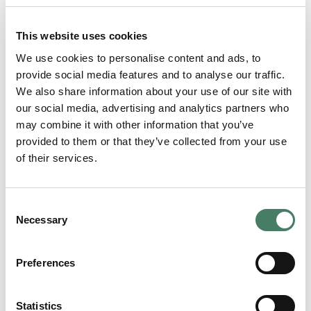
opplevelse bak rattet.
This website uses cookies
We use cookies to personalise content and ads, to
provide social media features and to analyse our traffic.
We also share information about your use of our site with
our social media, advertising and analytics partners who
may combine it with other information that you’ve
provided to them or that they’ve collected from your use
of their services.
Consent
Necessary
Selection
Subaru Uncharted
Preferences
Den kompakte nykommeren skal sette en ny standard
Statistics