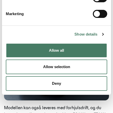
innen kjøreegenskaper til C-SUVene. Uncharted får
nemlig permanent firehjulsdrift og X-Mode allerede fra
Marketing
salgstart og får samme bakkeklatring som Solterra på
21 cm.
Show details
Allow all
Allow selection
Deny
Modellen kan også leveres med forhjulsdrift, og du