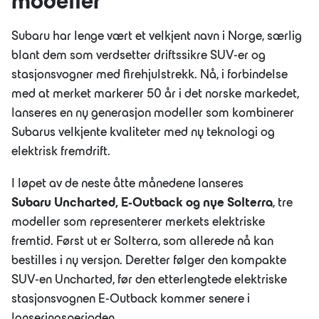
modeller
Subaru har lenge vært et velkjent navn i Norge, særlig
blant dem som verdsetter driftssikre SUV-er og
JOBB
stasjonsvogner med firehjulstrekk. Nå, i forbindelse
OM OSS
med at merket markerer 50 år i det norske markedet,
LÆRLING
lanseres en ny generasjon modeller som kombinerer
BÆREKRAFT
Subarus velkjente kvaliteter med ny teknologi og
elektrisk fremdrift.
I løpet av de neste åtte månedene lanseres
Subaru
Uncharted,
E-Outback og nye Solterra
, tre
modeller som representerer merkets elektriske
fremtid. Først ut er Solterra, som allerede nå kan
bestilles i ny versjon. Deretter følger den kompakte
SUV-en Uncharted, før den etterlengtede elektriske
stasjonsvognen E-Outback kommer senere i