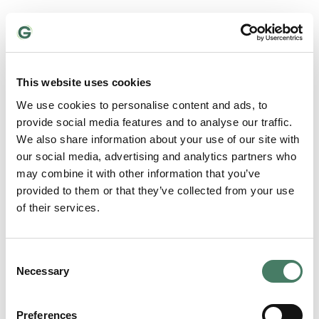
This website uses cookies
We use cookies to personalise content and ads, to
provide social media features and to analyse our traffic.
We also share information about your use of our site with
our social media, advertising and analytics partners who
may combine it with other information that you’ve
provided to them or that they’ve collected from your use
Verksted og
of their services.
vinterlagring
Consent
Necessary
Vi har et sertifisert Yamaha-verksted, og erfarne
Selection
mekanikere som hjelper deg med alle typer
reparasjoner.
Preferences