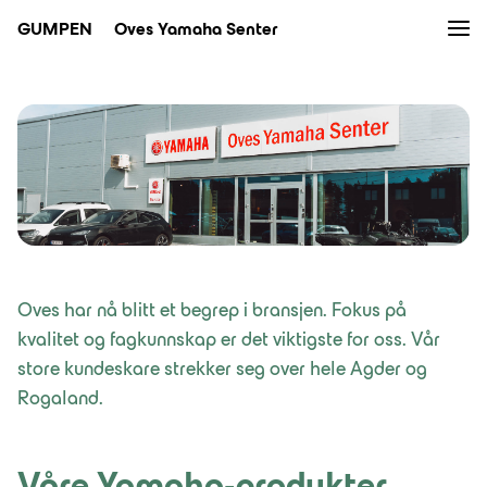
Men
GUMPEN
Oves Yamaha Senter
Bruktbil
Verksted
Bilpleie
Nybil
Oves har nå blitt et begrep i bransjen. Fokus på
Kampanjer
kvalitet og fagkunnskap er det viktigste for oss. Vår
store kundeskare strekker seg over hele Agder og
Nyheter
Rogaland.
Eiendom
Bilutleie