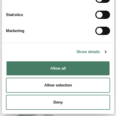
Vi har også hotell for vinterlagring av motorsykler.
Statistics
Bestill time
Marketing
Bruktkupp
Show details
Hos oss har vi et stort utvalg av brukte MC, firhjulinger
og mopeder.
Allow all
Se utvalget her:
Motorsykkel
|
Firhjuling
|
Scooter/moped
Allow selection
Deny
Kontakt oss