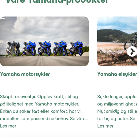
Våre Yamaha-produkter
JOBB
OM OSS
LÆRLING
BÆREKRAFT
Yamaha motorsykler
Yamaha elsykler
Skapt for eventyr. Opplev kraft, stil og
Sykle lenger, opple
pålitelighet med Yamaha motorsykler.
og miljøvennlighet
Enten du søker fart eller komfort, har vi
Nyt smidig og still
modellen som passer dine behov. Se våre
for by og natur. Se
modeller
Les mer
Les mer