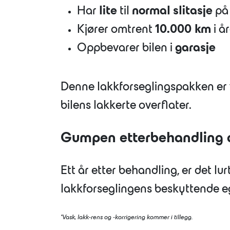
Har
lite
til
normal
slitasje
på 
Kjører omtrent
10.000 km
i å
Oppbevarer bilen i
garasje
Denne lakkforseglingspakken er v
bilens lakkerte overflater.
Gumpen etterbehandling av
Ett år etter behandling, er det l
lakkforseglingens beskyttende e
*Vask, lakk-rens og -korrigering kommer i tillegg.