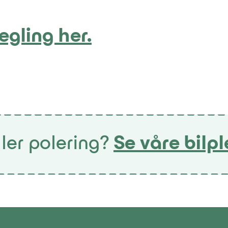
egling her.
ler polering?
Se våre bilpl