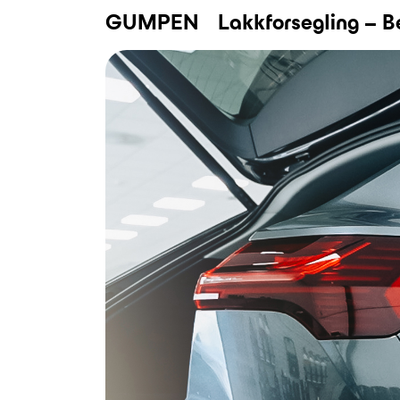
GUMPEN
Lakkforsegling – B
Bruktbil
Verksted
Bilpleie
Nybil
Kampanjer