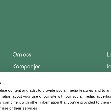
Om oss
L
Kampanjer
J
Nyheter
F
s
ise content and ads, to provide social media features and to an
Ofte stilte spørsmål
F
rmation about your use of our site with our social media, advertis
 combine it with other information that you’ve provided to them o
 use of their services.