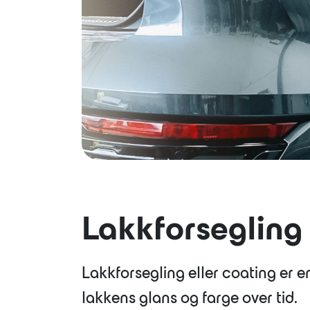
Nyheter
Eiendom
Bilutleie
Lakkforsegling 
Lakkforsegling eller coating
er e
lakkens glans og farge over tid.