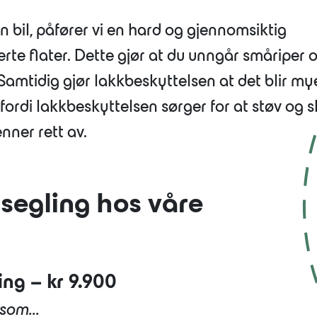
n bil, påfører vi en hard og gjennomsiktig
erte flater. Dette gjør at du unngår småriper 
Samtidig gjør lakkbeskyttelsen at det blir my
fordi lakkbeskyttelsen sørger for at støv og s
enner rett av.
rsegling hos våre
ng – kr 9.900
som...