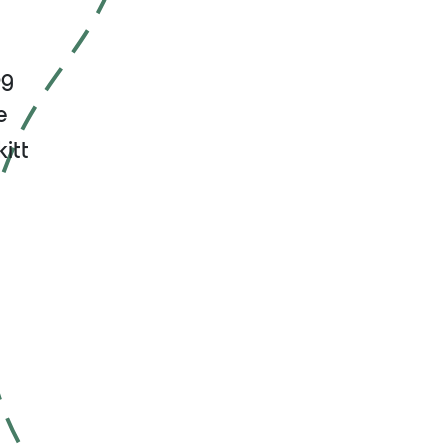
og
e
kitt