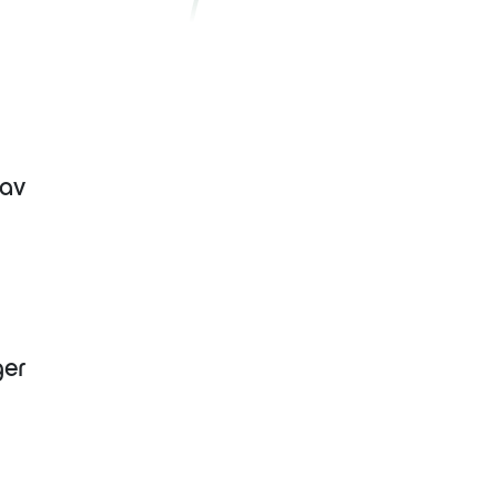
 av
ger