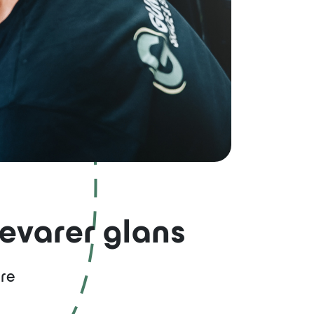
OM OSS
LÆRLING
BÆREKRAFT
bevarer glans
are