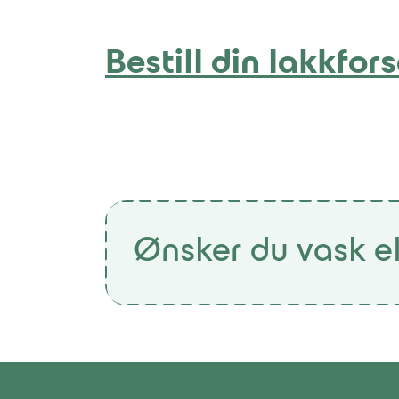
Bestill din lakkfors
Ønsker du vask el