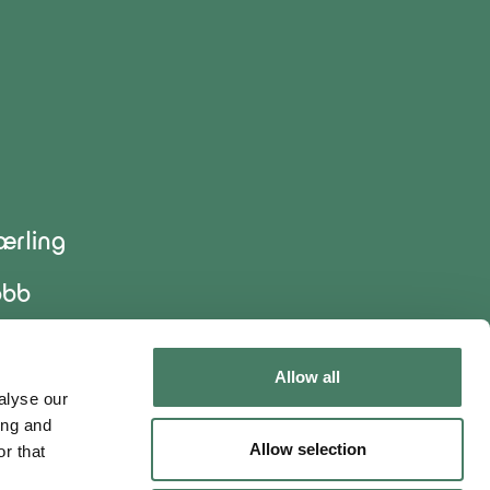
ærling
obb
orhandlere
Allow all
alyse our
akturaopplysninger
ing and
Allow selection
r that